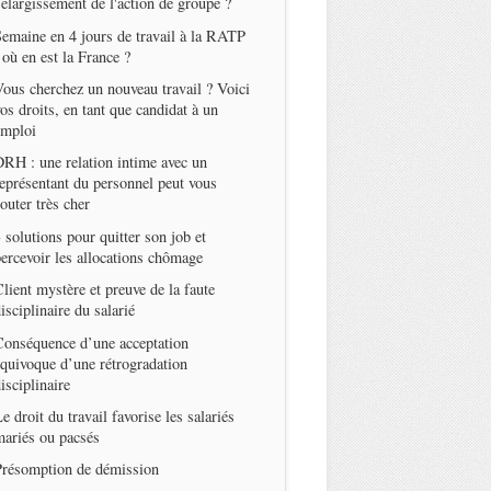
'élargissement de l'action de groupe ?
emaine en 4 jours de travail à la RATP
 où en est la France ?
ous cherchez un nouveau travail ? Voici
os droits, en tant que candidat à un
emploi
RH : une relation intime avec un
eprésentant du personnel peut vous
outer très cher
 solutions pour quitter son job et
ercevoir les allocations chômage
lient mystère et preuve de la faute
isciplinaire du salarié
onséquence d’une acceptation
quivoque d’une rétrogradation
isciplinaire
e droit du travail favorise les salariés
ariés ou pacsés
Présomption de démission