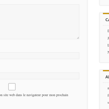
C
D
J
L
A
n site web dans le navigateur pour mon prochain
f