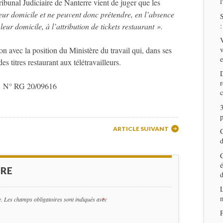
l
bunal Judiciaire de Nanterre vient de juger que les
 leur domicile et ne peuvent donc prétendre, en l’absence
S
:
leur domicile, à l’attribution de tickets restaurant ».
V
ion avec la position du Ministère du travail qui, dans ses
v
es titres restaurant aux télétravailleurs.
D
r
21 N° RG 20/09616
c
3
p
ARTICLE SUIVANT
C
d
C
é
IRE
d
L
m
e.
Les champs obligatoires sont indiqués avec
*