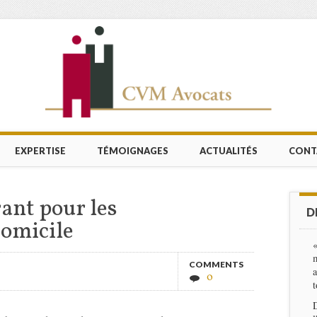
EXPERTISE
TÉMOIGNAGES
ACTUALITÉS
CONT
rant pour les
D
domicile
«
m
COMMENTS
a
0
t
D