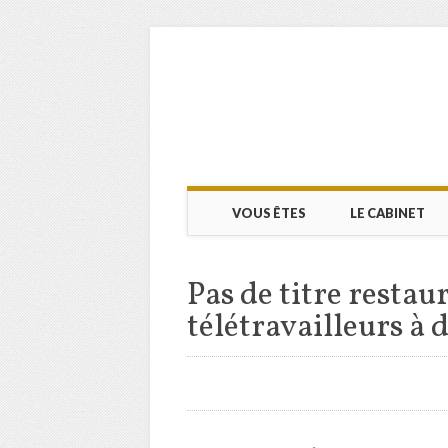
Main menu
Skip to content
VOUS ÊTES
LE CABINET
Pas de titre restau
télétravailleurs à 